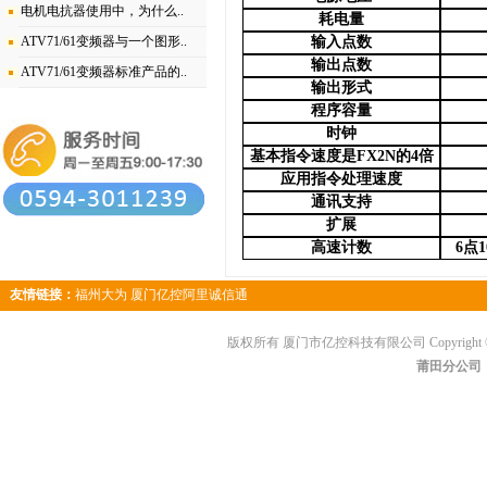
电机电抗器使用中，为什么..
耗电量
ATV71/61变频器与一个图形..
输入点数
输出点数
ATV71/61变频器标准产品的..
输出形式
程序容量
时钟
基本指令速度是
FX2N
的
4
倍
应用指令处理速度
通讯支持
扩展
高速计数
6
点
1
友情链接：
福州大为
厦门亿控阿里诚信通
版权所有 厦门市亿控科技有限公司 Copyright © 
莆田分公司