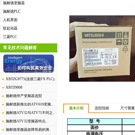
施耐德变频器
施耐德PLC
人机界面
软起动器
三菱PLC
常见技术问题解答
XBTZG9775(连接三菱FX PLC)..
XBTZ9008
施耐德停产变频器选型
施耐德新推出的ATV610变频..
基本介绍
选型指南
尺寸重量
施耐德ATV32与ATV71不同之..
施耐德ATV32变频器特点..
型
号
面价
施耐德变频器故障简易的测..
电源电压