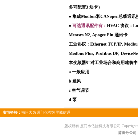
多可配置
3
块卡）
● 集成
Modbus
和
CANopen
总线通讯
●
可选通讯配件有：
HVAC
协议：
Lo
Metasys N2, Apogee Fln
通讯卡
工业协议：
Ethernet TCP/IP, Modbus
Modbus Plus, Profibus DP, DeviceNe
本变频器针对工业场合和商用建筑中
a
一般应用
b
通风
c
空气调节
d
泵
友情链接：
福州大为
厦门亿控阿里诚信通
版权所有 厦门市亿控科技有限公司 Copyright © 
莆田分公司