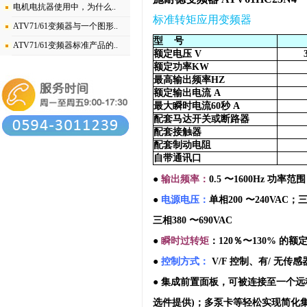
电机电抗器使用中，为什么..
标准转矩应用变频器
ATV71/61变频器与一个图形..
型
号
ATV71/61变频器标准产品的..
额定电压
V
额定功率
KW
最高输出频率
HZ
额定输出电流
A
最大瞬时电流
60
秒
A
配套马达开关或断路器
配套接触器
配套制动电阻
自带通讯口
●
输出频率：
0.5
〜
1600Hz
功率范围
●
电源电压：
单相
200
〜
240VAC
；
三相
380
〜
690VAC
●
瞬时过转矩
：
120
％
〜
130%
的额
●
控制方式：
V/F
控制、有
/
无传感
● 集成前置面板，可被连接至一个
选件提供
)
；多泵卡等轻松实现简化